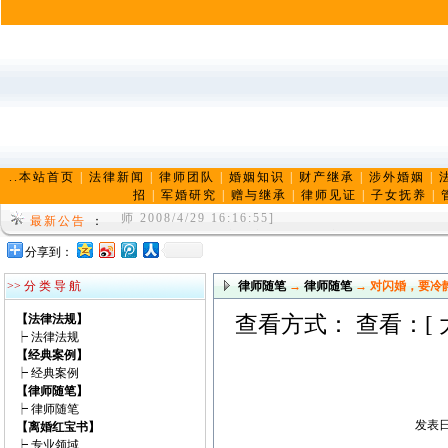
..本站首页
|
法律新闻
|
律师团队
|
婚姻知识
|
财产继承
|
涉外婚姻
|
招
|
军婚研究
|
赠与继承
|
律师见证
|
子女抚养
|
陈兆港律师，男，汉族，山东大学硕士学位，山东龙
师 2008/4/29 16:16:55]
最新公告
：
济南婚姻律师， 济南离婚律师， 济南婚姻律师网 
分享到：
r 2009/4/12 21:47:39]
>> 分 类 导 航
律师随笔
→
律师随笔
→ 对闪婚，要冷
【法律法规】
查看方式： 查看：[
┝
法律法规
【经典案例】
┝
经典案例
【律师随笔】
┝
律师随笔
发表日期
【离婚红宝书】
┝
专业领域