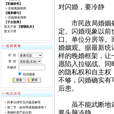
【军婚研究】
对闪婚，要冷静
┝
济南离婚律师
【继承赠与】
┝
济南继承律师
市民政局婚姻处
【子女抚养】
暂无子类
【管辖机关】
定。闪婚现象以前
暂无子类
口、单位分房等。
>> 超 级 搜 索
婚姻观。据最新统计
样的晚婚框架，让
栏 目
类 别
愿陷入拉锯战。同
关键词
的隐私权和自主权
站内搜索
不够，闪婚确实有
后患。
>> 热 点 点 击
民事法律常见问题及解答
虽不能武断地评
第二节：如何聘请婚姻律师？
要头脑冷静。
离婚时房产的分割