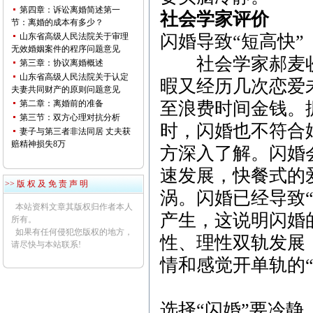
第四章：诉讼离婚简述第一
社会学家评价
节：离婚的成本有多少？
山东省高级人民法院关于审理
闪婚导致“短高快”
无效婚姻案件的程序问题意见
社会学家郝麦收
第三章：协议离婚概述
山东省高级人民法院关于认定
暇又经历几次恋爱
夫妻共同财产的原则问题意见
第二章：离婚前的准备
至浪费时间金钱。
第三节：双方心理对抗分析
时，闪婚也不符合
妻子与第三者非法同居 丈夫获
赔精神损失8万
方深入了解。闪婚
速发展，快餐式的
>> 版 权 及 免 责 声 明
涡。闪婚已经导致“
本站资料文章其版权归作者本人
产生，这说明闪婚
所有。
如果有任何侵犯您版权的地方，
性、理性双轨发展
请尽快与本站联系!
情和感觉开单轨的
选择“闪婚”要冷静